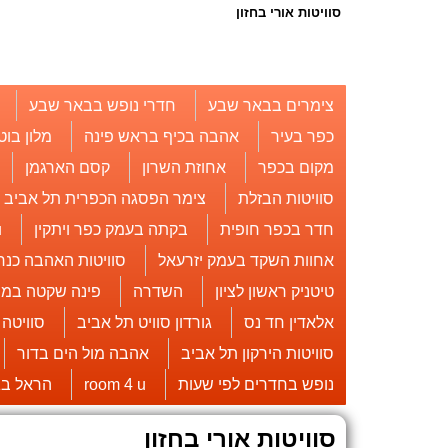
סוויטות אורי בחזון
צימרים בבאר שבע
חדרי נופש בבאר שבע
כפר בעיר
אהבה בכיף בראש פינה
מלון בוט
מקום בכפר
אחוזת השרון
קסם הארגמן
סוויטות הבזלת
צימר הפסגה הכפרית תל אביב
חדר בכפר חופית
בקתה בעמק כפר ויתקין
u
אחוות השקד בעמק יזרעאל
סוויטות האהבה כנר
טיטניק ראשון לציון
השדרה
פינה שקטה במו
אלאדין חד נס
גורדון סוויט תל אביב
סוויטה
סוויטות הירקון תל אביב
אהבה מול הים בדור
נופש בחדרים לפי שעות
room 4 u
הראל בג
סוויטות אורי בחזון