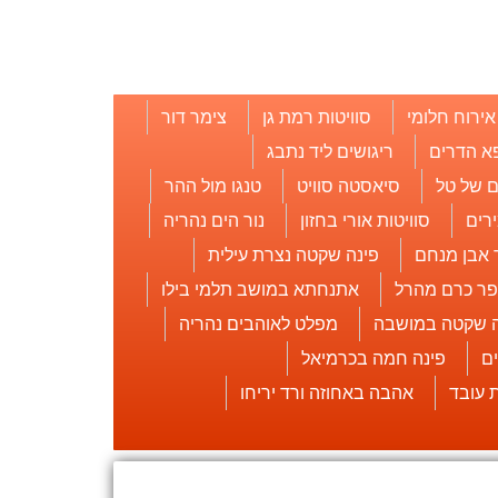
אירוח חלומי
סוויטות רמת גן
צימר דור
א הדרים
ריגושים ליד נתבג
 של טל
סיאסטה סוויט
טנגו מול ההר
רים
סוויטות אורי בחזון
נור הים נהריה
 אבן מנחם
פינה שקטה נצרת עילית
פר כרם מהרל
אתנחתא במושב תלמי בילו
ה שקטה במושבה
מפלט לאוהבים נהריה
ם
פינה חמה בכרמיאל
אהבה באחוזה ורד יריחו