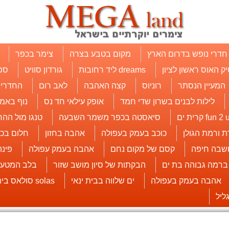
חדרי נופש בדרום הארץ
מקום בטבע בצרה
צימר בכפר
יק האוס ראשון לציון
dreams ליד רחובות
גורדון סוויט
ספ
המעיין הנסתר
רוניוס
קצה האהבה
לאב רום
החדרים
לילות לבנים בשרון שדי חמד
אופק עילאי חד נס
נוף באמי
fun 2  קרית ים
סיאסטה בכפר משמר השבעה
טנגו מול ההר
ת ורמת הגולן
כוכב בעמק בעפולה
אהבה בחזון
חלום בכ
שבה חיפה
קסם של מקום נחם
אהבה בעמק עפולה
פינ
 ברמה גבוהה בת ים
הבקתות של סיון מושב שזור
בלב המטעי
אהבה בעמק בעפולה
ים שלווה בבית ינאי
solas סולאס בית עובד
ליל