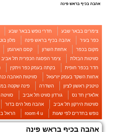
אהבה בכיף בראש פינה
צימרים בבאר שבע
חדרי נופש בבאר שבע
כפר בעיר
אהבה בכיף בראש פינה
מלון בוט
מקום בכפר
אחוזת השרון
קסם הארגמן
סוויטות הבזלת
צימר הפסגה הכפרית תל אביב
חדר בכפר חופית
בקתה בעמק כפר ויתקין
u
אחוות השקד בעמק יזרעאל
סוויטות האהבה כנר
טיטניק ראשון לציון
השדרה
פינה שקטה במו
אלאדין חד נס
גורדון סוויט תל אביב
סוויטה
סוויטות הירקון תל אביב
אהבה מול הים בדור
נופש בחדרים לפי שעות
room 4 u
הראל בג
אהבה בכיף בראש פינה