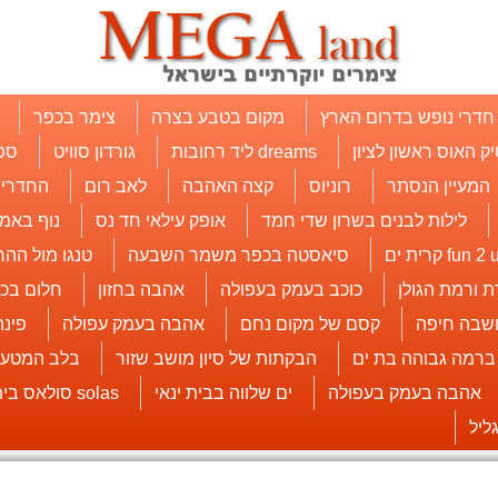
חדרי נופש בדרום הארץ
מקום בטבע בצרה
צימר בכפר
יק האוס ראשון לציון
dreams ליד רחובות
גורדון סוויט
ספ
המעיין הנסתר
רוניוס
קצה האהבה
לאב רום
החדרים
לילות לבנים בשרון שדי חמד
אופק עילאי חד נס
נוף באמי
fun 2  קרית ים
סיאסטה בכפר משמר השבעה
טנגו מול ההר
ת ורמת הגולן
כוכב בעמק בעפולה
אהבה בחזון
חלום בכ
שבה חיפה
קסם של מקום נחם
אהבה בעמק עפולה
פינ
 ברמה גבוהה בת ים
הבקתות של סיון מושב שזור
בלב המטעי
אהבה בעמק בעפולה
ים שלווה בבית ינאי
solas סולאס בית עובד
ליל