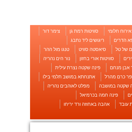
אירוח חלומי
סוויטות רמת גן
צימר דור
א הדרים
ריגושים ליד נתבג
 של טל
סיאסטה סוויט
טנגו מול ההר
רים
סוויטות אורי בחזון
נור הים נהריה
 אבן מנחם
פינה שקטה נצרת עילית
פר כרם מהרל
אתנחתא במושב תלמי בילו
ה שקטה במושבה
מפלט לאוהבים נהריה
ם
פינה חמה בכרמיאל
אהבה באחוזה ורד יריחו