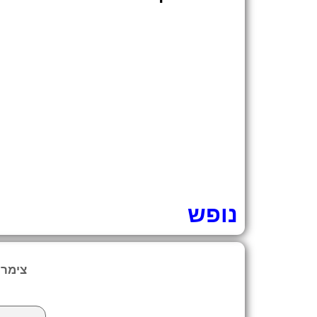
נופש
צימרי