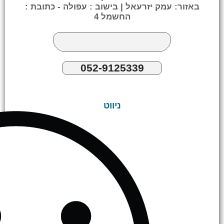
באזור: עמק יזרעאל | בישוב : עפולה - כתובת :
החשמל 4
052-9125339
ניווט