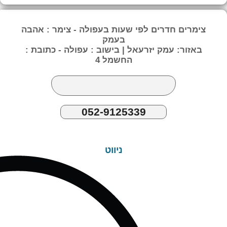
צימרים חדרים לפי שעות בעפולה - צימר : אהבה
בעמק
באזור: עמק יזרעאל | בישוב : עפולה - כתובת :
החשמל 4
052-9125339
ניווט