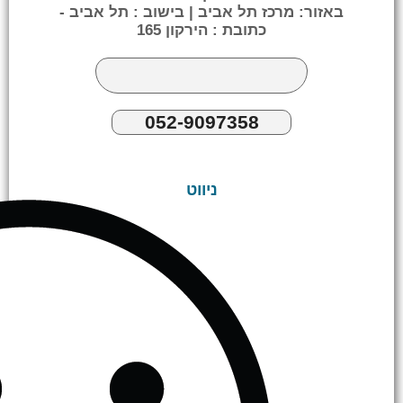
באזור: מרכז תל אביב | בישוב : תל אביב -
כתובת : הירקון 165
052-9097358
ניווט