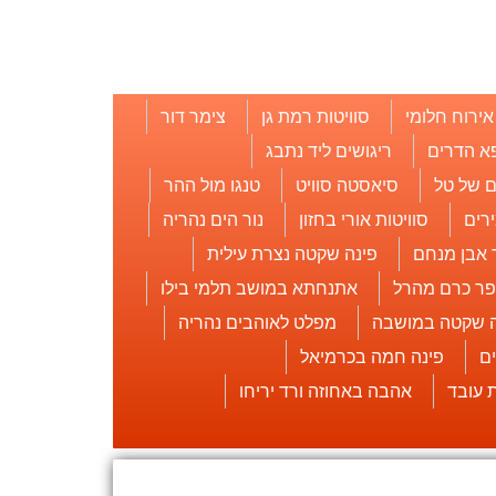
אירוח חלומי
סוויטות רמת גן
צימר דור
א הדרים
ריגושים ליד נתבג
 של טל
סיאסטה סוויט
טנגו מול ההר
רים
סוויטות אורי בחזון
נור הים נהריה
 אבן מנחם
פינה שקטה נצרת עילית
פר כרם מהרל
אתנחתא במושב תלמי בילו
ה שקטה במושבה
מפלט לאוהבים נהריה
ם
פינה חמה בכרמיאל
אהבה באחוזה ורד יריחו