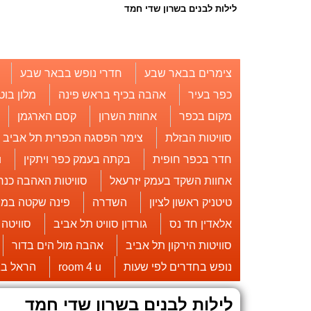
לילות לבנים בשרון שדי חמד
צימרים בבאר שבע
חדרי נופש בבאר שבע
כפר בעיר
אהבה בכיף בראש פינה
מלון בוט
מקום בכפר
אחוזת השרון
קסם הארגמן
סוויטות הבזלת
צימר הפסגה הכפרית תל אביב
חדר בכפר חופית
בקתה בעמק כפר ויתקין
u
אחוות השקד בעמק יזרעאל
סוויטות האהבה כנר
טיטניק ראשון לציון
השדרה
פינה שקטה במו
אלאדין חד נס
גורדון סוויט תל אביב
סוויטה
סוויטות הירקון תל אביב
אהבה מול הים בדור
נופש בחדרים לפי שעות
room 4 u
הראל בג
לילות לבנים בשרון שדי חמד