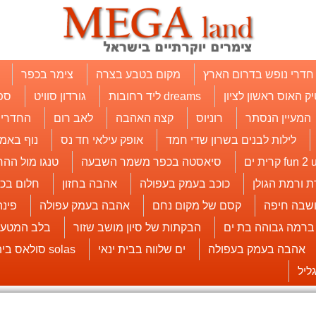
חדרי נופש בדרום הארץ
מקום בטבע בצרה
צימר בכפר
יק האוס ראשון לציון
dreams ליד רחובות
גורדון סוויט
ספ
המעיין הנסתר
רוניוס
קצה האהבה
לאב רום
החדרים
לילות לבנים בשרון שדי חמד
אופק עילאי חד נס
נוף באמי
fun 2  קרית ים
סיאסטה בכפר משמר השבעה
טנגו מול ההר
ת ורמת הגולן
כוכב בעמק בעפולה
אהבה בחזון
חלום בכ
שבה חיפה
קסם של מקום נחם
אהבה בעמק עפולה
פינ
 ברמה גבוהה בת ים
הבקתות של סיון מושב שזור
בלב המטעי
אהבה בעמק בעפולה
ים שלווה בבית ינאי
solas סולאס בית עובד
ליל