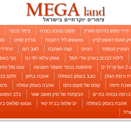
חדרי נופש בדרום הארץ
מקום בטבע בצרה
צימר בכפר
יק האוס ראשון לציון
dreams ליד רחובות
גורדון סוויט
ספ
המעיין הנסתר
רוניוס
קצה האהבה
לאב רום
החדרים
לילות לבנים בשרון שדי חמד
אופק עילאי חד נס
נוף באמי
fun 2  קרית ים
סיאסטה בכפר משמר השבעה
טנגו מול ההר
ת ורמת הגולן
כוכב בעמק בעפולה
אהבה בחזון
חלום בכ
שבה חיפה
קסם של מקום נחם
אהבה בעמק עפולה
פינ
 ברמה גבוהה בת ים
הבקתות של סיון מושב שזור
בלב המטעי
אהבה בעמק בעפולה
ים שלווה בבית ינאי
solas סולאס בית עובד
ליל