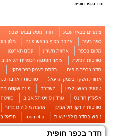
חדר בכפר חופית
צימרים בבאר שבע
חדרי נופש בבאר שבע
כפר בעיר
אהבה בכיף בראש פינה
מלון בוט
מקום בכפר
אחוזת השרון
קסם הארגמן
סוויטות הבזלת
צימר הפסגה הכפרית תל אביב
חדר בכפר חופית
בקתה בעמק כפר ויתקין
u
אחוות השקד בעמק יזרעאל
סוויטות האהבה כנר
טיטניק ראשון לציון
השדרה
פינה שקטה במו
אלאדין חד נס
גורדון סוויט תל אביב
סוויטה
סוויטות הירקון תל אביב
אהבה מול הים בדור
נופש בחדרים לפי שעות
room 4 u
הראל בג
חדר בכפר חופית