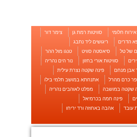
אירוח חלומי
סוויטות רמת גן
צימר דור
א הדרים
ריגושים ליד נתבג
 של טל
סיאסטה סוויט
טנגו מול ההר
רים
סוויטות אורי בחזון
נור הים נהריה
 אבן מנחם
פינה שקטה נצרת עילית
פר כרם מהרל
אתנחתא במושב תלמי בילו
ה שקטה במושבה
מפלט לאוהבים נהריה
ם
פינה חמה בכרמיאל
אהבה באחוזה ורד יריחו